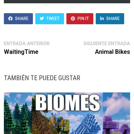
SHARE
TWEET
PIN IT
SHARE
Navegación
Entrada
E
ENTRADA ANTERIOR
SIGUIENTE ENTRADA
anterior:
s
WaitingTime
Animal Bikes
de
entradas
TAMBIÉN TE PUEDE GUSTAR