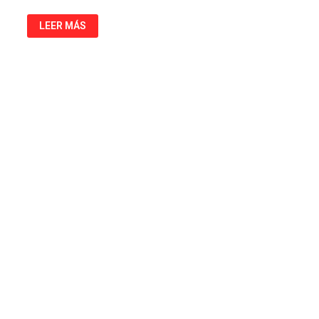
PHYSICS
LEER MÁS
MOD