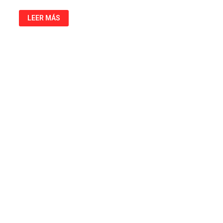
RESYNTH
LEER MÁS
–
GROWABLE
RESOURCES