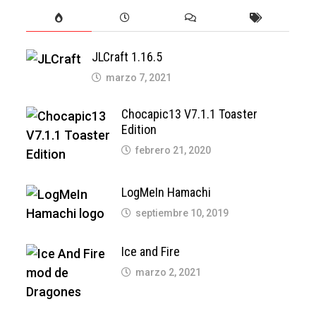
JLCraft 1.16.5
marzo 7, 2021
Chocapic13 V7.1.1 Toaster
Edition
febrero 21, 2020
LogMeIn Hamachi
septiembre 10, 2019
Ice and Fire
marzo 2, 2021