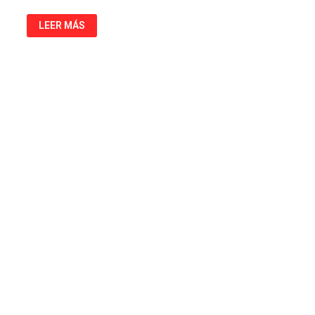
USEFUL
LEER MÁS
RAILROADS