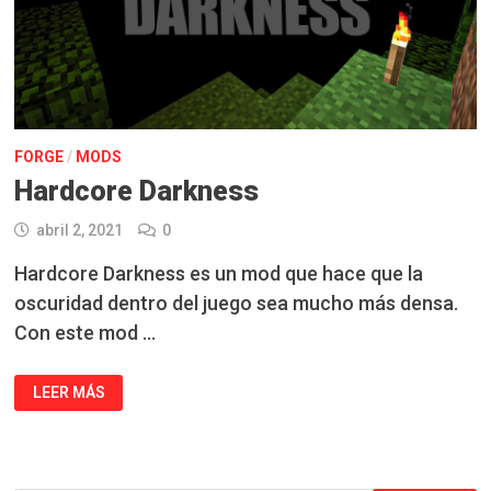
FORGE
/
MODS
Hardcore Darkness
abril 2, 2021
0
Hardcore Darkness es un mod que hace que la
oscuridad dentro del juego sea mucho más densa.
Con este mod …
HARDCORE
LEER MÁS
DARKNESS