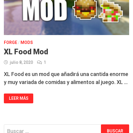
FORGE
/
MODS
XL Food Mod
julio 8, 2020
1
XL Food es un mod que añadirá una cantida enorme
y muy variada de comidas y alimentos al juego. XL …
XL
LEER MÁS
FOOD
MOD
Buscar: