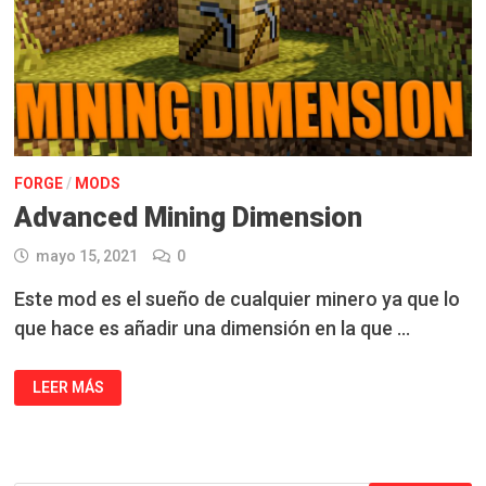
FORGE
/
MODS
Advanced Mining Dimension
mayo 15, 2021
0
Este mod es el sueño de cualquier minero ya que lo
que hace es añadir una dimensión en la que …
ADVANCED
LEER MÁS
MINING
DIMENSION