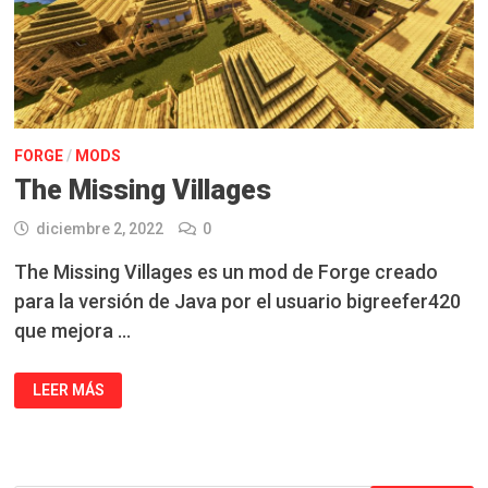
FORGE
/
MODS
The Missing Villages
diciembre 2, 2022
0
The Missing Villages es un mod de Forge creado
para la versión de Java por el usuario bigreefer420
que mejora …
THE
LEER MÁS
MISSING
VILLAGES