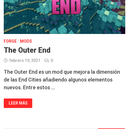
FORGE
/
MODS
The Outer End
febrero 19, 2021
0
The Outer End es un mod que mejora la dimensión
de las End Cities añadiendo algunos elementos
nuevos. Entre estos …
THE
LEER MÁS
OUTER
END