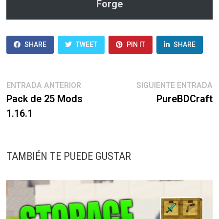
Forge
SHARE
TWEET
PIN IT
SHARE
Navegación
Entrada
E
ENTRADA ANTERIOR
SIGUIENTE ENTRADA
anterior:
s
Pack de 25 Mods
PureBDCraft
de
1.16.1
entradas
TAMBIÉN TE PUEDE GUSTAR