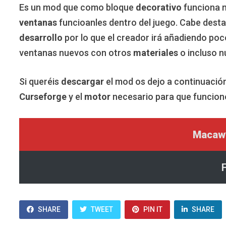
Es un mod que como bloque
decorativo
funciona 
ventanas
funcioanles dentro del juego. Cabe dest
desarrollo
por lo que el creador irá añadiendo po
ventanas nuevos con otros
materiales
o incluso n
Si queréis
descargar
el mod os dejo a continuació
Curseforge
y el
motor
necesario para que funcion
Macaw
SHARE
TWEET
PIN IT
SHARE