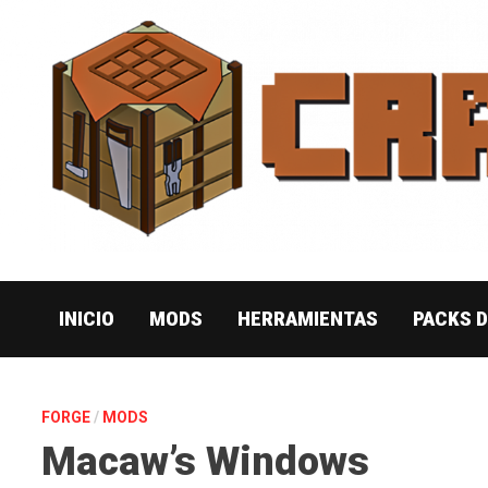
Saltar
al
contenido
INICIO
MODS
HERRAMIENTAS
PACKS 
FORGE
/
MODS
Macaw’s Windows