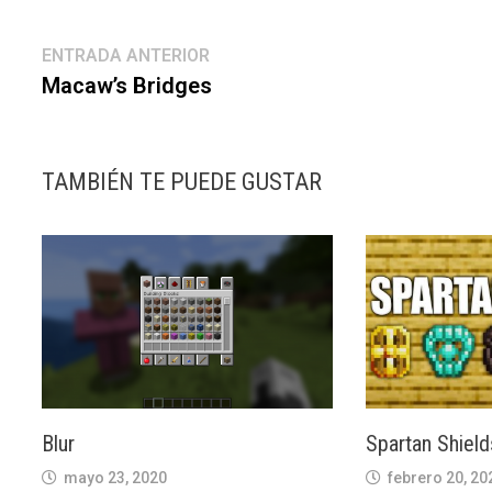
Navegación
Entrada
ENTRADA ANTERIOR
anterior:
Macaw’s Bridges
de
entradas
TAMBIÉN TE PUEDE GUSTAR
Blur
Spartan Shield
mayo 23, 2020
febrero 20, 20