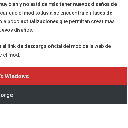
muy bien y no está de más tener
nuevos diseños de
acar que el mod todavía se encuentra en
fases de
co a poco
actualizaciones
que permitan crear más
uevos diseños.
n el
link de descarga
oficial del mod de la web de
e el
mod
:
’s Windows
Forge