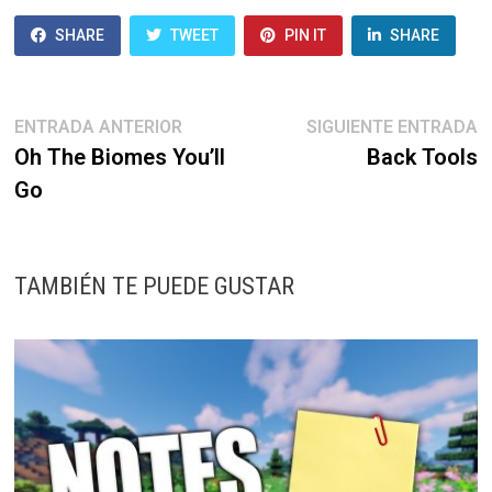
SHARE
TWEET
PIN IT
SHARE
Navegación
Entrada
E
ENTRADA ANTERIOR
SIGUIENTE ENTRADA
anterior:
s
Oh The Biomes You’ll
Back Tools
de
Go
entradas
TAMBIÉN TE PUEDE GUSTAR